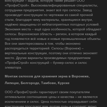
конструкций – задача, которую также решает ООО
«ПрофиСтрой». Высококвалифицированные специалисты,
сотрудники предприятия, знают всё про силосы. Завод
производит конструкции по чертежам из самой прочной
стали, благодаря чему материалы, хранящиеся внутри,
надёжно защищены от неблагоприятных погодных условий.
Экономия места – ещё одна особенность, которой обладают
силосы. Воронежская область – регион, в котором каждый
год появляются всё новые и новые промышленные объекты.
Все они заинтересованы в том, чтобы экономно
распорядиться территорией. Силосы (Воронеж) –
вертикальные конструкции, поэтому они отлично экономят
место. Другие варианты производимых предприятием
«ПрофиСтрой» конструкций – бункер-силос и силос
элеватора.
Монтаж силосов для хранения зерна в Воронеже,
Липецке, Белгороде, Тамбове, Курске
ООО «ПрофиСтрой» гарантирует своим покупателям
оптимальное соотношение цены и качества – не являются
исключением и силос. Цена полностью оправдывает себя:
конструкции прослужат вам долгие годы и сохранят зерно,